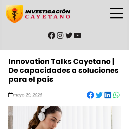
url que deriva a la página de faceboook
url que deriva a la cuenta de instagram
url que deriva a la cuenta de twitter o cuenta de X
url que deriva a la página de YouTube
Innovation Talks Cayetano |
De capacidades a soluciones
para el país
Share on Facebook
Share on Twitter
Share on LinkedIn
Share on WhatsApp
mayo 29, 2026