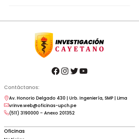
facebook
instagram
twitter
youtube
Contáctanos:
Av. Honorio Delgado 430 | Urb. Ingeniería, SMP | Lima
vrinve.web@oficinas-upch.pe
(511) 3190000 – Anexo 201352
Oficinas